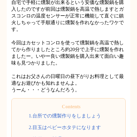
自宅で手軽に燻製が出来るという安価な燻製鍋を購
入したのですが前回は燻製鍋を高温で熱しますとガ
スコンロの温度センサーが正常に機能して直ぐに鎮
火しちゃって手順通りに燻製を作れなかったワケで
す。
今回はカセットコンロを使って燻製鍋を高温で熱し
てから作りましたところ約20分で上手に燻製を作れ
ましたー。いやー良い燻製鍋を購入出来て面白い趣
味も見つかりました。
これはお父さんの日曜日の昼下がりお料理として最
適なお遊びかも知れませんよ。
うーん・・・どうなんだろう。
1.台所での燻製作りをしましょう
2.目玉はベビーホタテになります